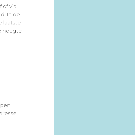
 of via
d. In de
 laatste
de hoogte
rpen;
teresse
-