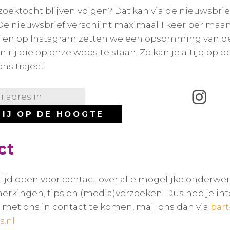
zoektocht blijven volgen? Dat kan via de nieuwsbrief
De nieuwsbrief verschijnt maximaal 1 keer per maan
 en op Instagram zetten we een opsomming van de
 rij die op onze website staan. Zo kan je altijd op 
ons traject.
Instagram
ct
tijd open voor contact over alle mogelijke onderwe
erkingen, tips en (media)verzoeken. Dus heb je in
et ons in contact te komen, mail ons dan via
bart
s.nl