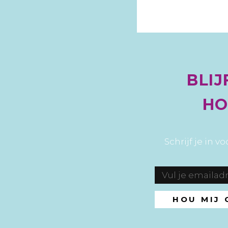
BLIJ
HO
Schrijf je in 