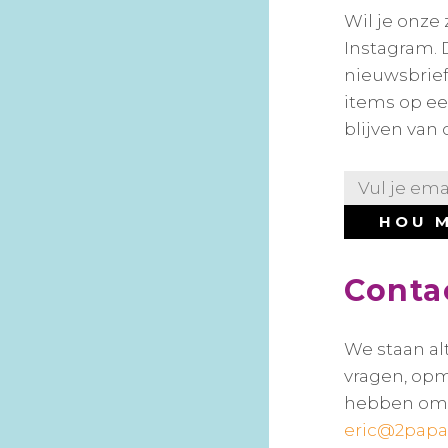
Wil je onze 
Instagram. 
nieuwsbrief
items op een
blijven van 
Conta
We staan al
vragen, opm
hebben om m
eric@2papa