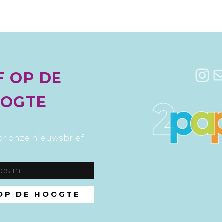
In
E
F OP DE
OGTE
voor onze nieuwsbrief