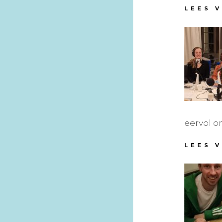
LEES 
eervol o
LEES 