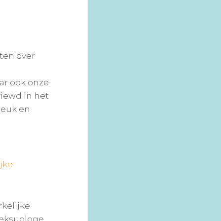
ten over
aar ook onze
iewd in het
leuk en
jke
kelijke
seksuologe