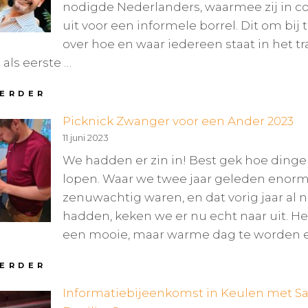
nodigde Nederlanders, waarmee zij in co
IN
uit voor een informele borrel. Dit om bij 
DE
ARBEIDSVOORWAARDEN
over hoe en waar iedereen staat in het tr
ls eerste …
BORRELEN
VERDER
IN
Picknick Zwanger voor een Ander 2023
AMSTERDAM
11 juni 2023
We hadden er zin in! Best gek hoe ding
lopen. Waar we twee jaar geleden enor
zenuwachtig waren, en dat vorig jaar al 
hadden, keken we er nu echt naar uit. H
een mooie, maar warme dag te worden e
PICKNICK
VERDER
ZWANGER
Informatiebijeenkomst in Keulen met S
VOOR
EEN