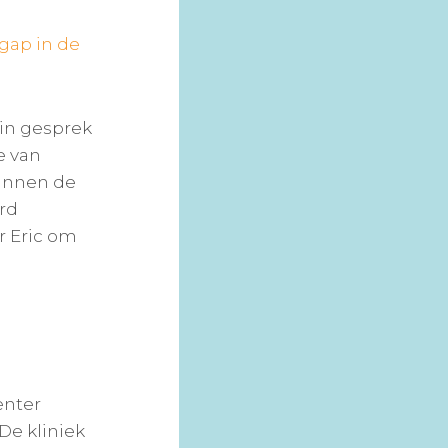
gap in de
 in gesprek
e van
binnen de
erd
r Eric om
enter
De kliniek