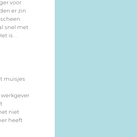
nger voor
den er zin
 scheen.
l snel met
Het is …
et muisjes
n
n werkgever
t
et niet
er heeft