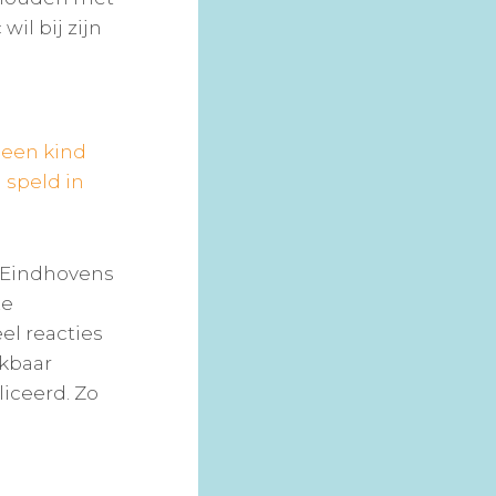
il bij zijn
 een kind
 speld in
t Eindhovens
ze
el reacties
jkbaar
iceerd. Zo