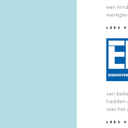
een kind
werkgev
LEES 
van beke
hadden a
was het 
LEES 