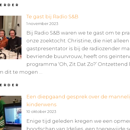
BESCHUIT
VERDER
MET
Te gast bij Radio S&B
REGENBOOG-
MUISJES
1 november 2023
Bij Radio S&B waren we te gast om te pra
onze zoektocht. Christine, die niet alleen
gastpresentator is bij de radiozender m
bevriende buurvrouw, heeft ons geïnterv
programma ‘Oh, Zit Dat Zo?’ Ontzettend 
m dit te mogen …
TE
VERDER
GAST
Een diepgaand gesprek over de manneli
BIJ
RADIO
kinderwens
S&B
10 oktober 2023
Enige tijd geleden kregen we een opmer
boodschap van Idelies, een toegewijde 