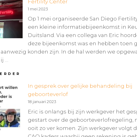
Fertility Center
ANDER
1 mei 2023
2023
Op 1 mei organiseerde San Diego Fertilit
een kleine informatiebijeenkomst in Keu
Duitsland. Via een collega van Eric hoor
deze bijeenkomst was en hebben toen g
j aanwezig konden zijn. In de hal werden we opgew
ij …
INFORMATIEBIJEENKOMST
VERDER
IN
In gesprek over gelijke behandeling bij
KEULEN
MET
geboorteverlof
SAN
18 januari 2023
DIEGO
FERTILITY
Eric is onlangs bij zijn werkgever het ge
CENTER
gestart over de geboorteverlofregeling,
ooit zo ver komen. Zijn werkgever volgt d
CAO kaders waarbij geen rekening is g