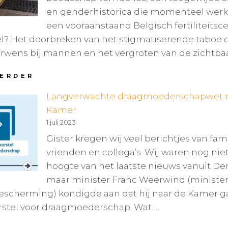
en genderhistorica die momenteel werkz
een vooraanstaand Belgisch fertiliteitsc
l? Het doorbreken van het stigmatiserende taboe d
rwens bij mannen en het vergroten van de zichtba
EEN
VERDER
DIEPGAAND
Langverwachte draagmoederschapwet n
GESPREK
OVER
Kamer
DE
1 juli 2023
MANNELIJKE
KINDERWENS
Gister kregen wij veel berichtjes van fami
vrienden en collega’s. Wij waren nog nie
hoogte van het laatste nieuws vanuit D
maar minister Franc Weerwind (minister
scherming) kondigde aan dat hij naar de Kamer g
rstel voor draagmoederschap. Wat …