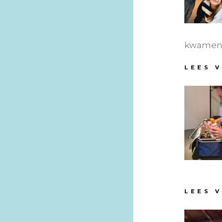
kwamen a
LEES 
LEES 