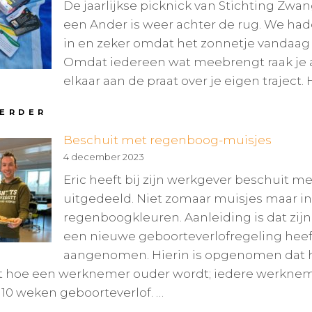
De jaarlijkse picknick van Stichting Zwa
een Ander is weer achter de rug. We had
in en zeker omdat het zonnetje vandaag
Omdat iedereen wat meebrengt raak je a
elkaar aan de praat over je eigen traject. 
PICKNICK
VERDER
ZWANGER
Beschuit met regenboog-muisjes
VOOR
EEN
4 december 2023
ANDER
Eric heeft bij zijn werkgever beschuit m
2024
uitgedeeld. Niet zomaar muisjes maar i
regenboogkleuren. Aanleiding is dat zij
een nieuwe geboorteverlofregeling heef
aangenomen. Hierin is opgenomen dat h
t hoe een werknemer ouder wordt; iedere werknem
 10 weken geboorteverlof. …