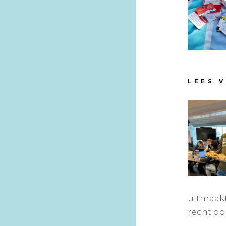
LEES 
uitmaak
recht op