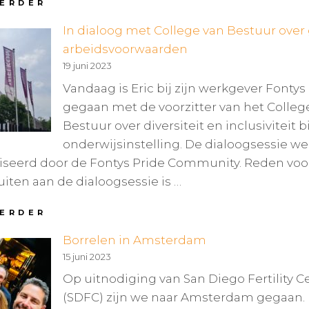
LANGVERWACHTE
VERDER
DRAAGMOEDERSCHAPWET
In dialoog met College van Bestuur over 
NAAR
DE
arbeidsvoorwaarden
KAMER
19 juni 2023
Vandaag is Eric bij zijn werkgever Fontys
gegaan met de voorzitter van het Colleg
Bestuur over diversiteit en inclusiviteit 
onderwijsinstelling. De dialoogsessie w
seerd door de Fontys Pride Community. Reden voo
luiten aan de dialoogsessie is …
IN
VERDER
DIALOOG
Borrelen in Amsterdam
MET
COLLEGE
15 juni 2023
VAN
Op uitnodiging van San Diego Fertility C
BESTUUR
OVER
(SDFC) zijn we naar Amsterdam gegaan. 
GAP