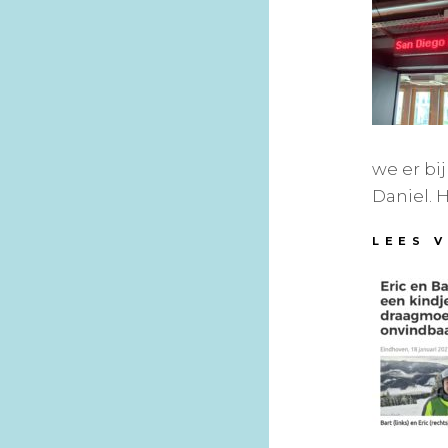
we er bi
Daniel. H
LEES 