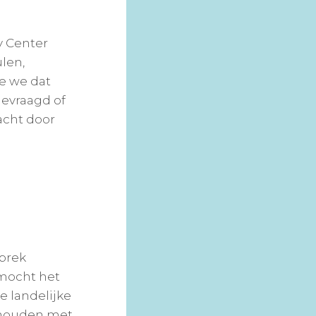
y Center
len,
de we dat
evraagd of
acht door
sprek
 mocht het
e landelijke
ehouden met