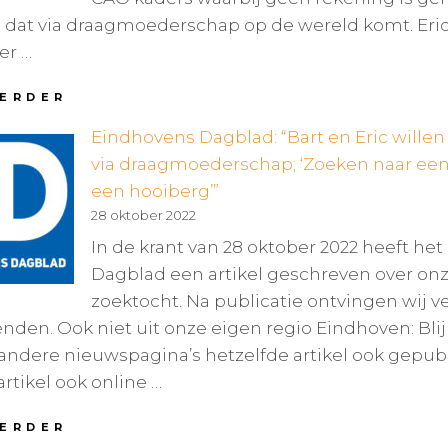
 dat via draagmoederschap op de wereld komt. Eric w
er …
IN
VERDER
GESPREK
Eindhovens Dagblad: “Bart en Eric willen
OVER
GELIJKE
via draagmoederschap; ‘Zoeken naar een
BEHANDELING
een hooiberg’”
BIJ
28 oktober 2022
GEBOORTEVERLOF
In de krant van 28 oktober 2022 heeft he
Dagblad een artikel geschreven over on
zoektocht. Na publicatie ontvingen wij ve
nden. Ook niet uit onze eigen regio Eindhoven: Bli
ndere nieuwspagina’s hetzelfde artikel ook gepubl
artikel ook online …
EINDHOVENS
VERDER
DAGBLAD: