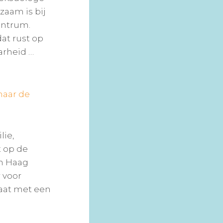
aam is bij
entrum.
at rust op
arheid …
aar de
lie,
t op de
en Haag
 voor
aat met een