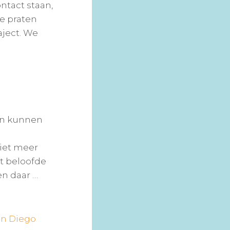
ntact staan,
te praten
aject. We
en kunnen
m
niet meer
et beloofde
n daar …
an Diego