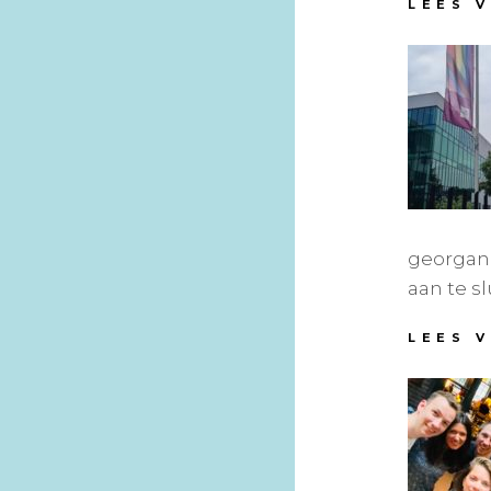
LEES 
georgani
aan te s
LEES 