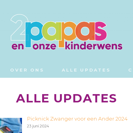
NDERWENS
PAS
OVER ONS
ALLE UPDATES
C
ALLE UPDATES
Picknick Zwanger voor een Ander 2024
23 juni 2024