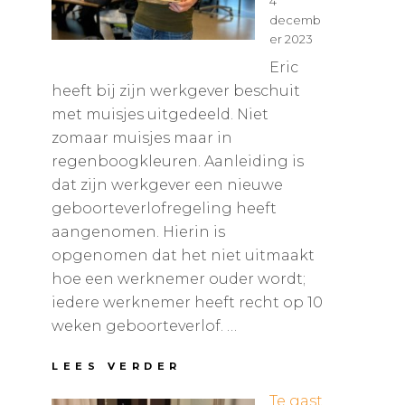
4
N
decemb
G
E
er 2023
R
Eric
V
heeft bij zijn werkgever beschuit
O
O
met muisjes uitgedeeld. Niet
R
zomaar muisjes maar in
E
regenboogkleuren. Aanleiding is
E
dat zijn werkgever een nieuwe
N
A
geboorteverlofregeling heeft
N
aangenomen. Hierin is
D
opgenomen dat het niet uitmaakt
E
R
hoe een werknemer ouder wordt;
2
iedere werknemer heeft recht op 10
0
weken geboorteverlof. …
2
4
B
LEES VERDER
E
Te gast
S