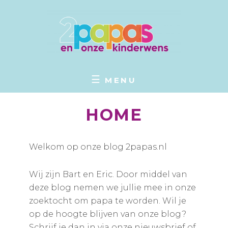
Spring
naar
de
inhoud
EN ONZE KINDERWENS
2PAPAS
MENU
HOME
Welkom op onze blog 2papas.nl
Wij zijn Bart en Eric. Door middel van
deze blog nemen we jullie mee in onze
zoektocht om papa te worden. Wil je
op de hoogte blijven van onze blog?
Schrijf je dan in via onze nieuwsbrief of