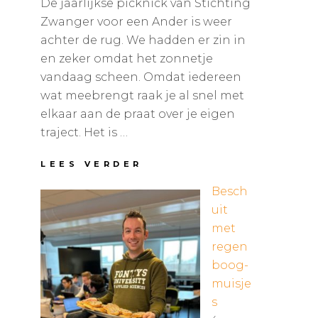
De jaarlijkse picknick van Stichting
Zwanger voor een Ander is weer
achter de rug. We hadden er zin in
en zeker omdat het zonnetje
vandaag scheen. Omdat iedereen
wat meebrengt raak je al snel met
elkaar aan de praat over je eigen
traject. Het is …
P
LEES VERDER
I
Besch
C
K
uit
N
met
I
regen
C
K
boog-
Z
muisje
W
s
A